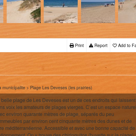
Print
Report
Add to Fa
a municipalite > Plage Les Deveses (les prairies)
 belle plage de Les Deveses est un de ces endroits qui laissent
ns voix les amateurs de plages vierges. C’est un espace nature
ec environ quarante mètres de plage, séparés du peu
immeubles par environ cent cinquante mètres des dunes et de
ore méditerranéenne. Accessible et avec une bonne capacité de
ationnement. On y trouve des chiringuitos (buvette sur la plage)