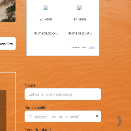
23 km/h
14 km/h
Humedad:
55%
Humedad:
79%
vorites
tiempo.com
+info
Nome
l
Municipalité
Choisissez une municipalité
Type de plage