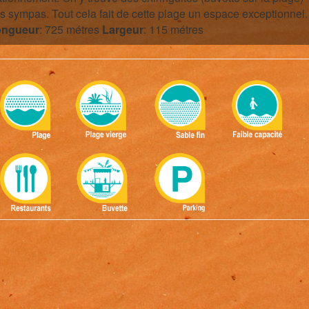
ès sympas. Tout cela fait de cette plage un espace exceptionnel.
ongueur
: 725 métres
Largeur
: 115 métres