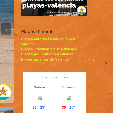
Plages d'intérêt
Plages autorisées aux chiens à
Valence
Plages "Pavillon bleu" à Valence
Plages pour enfants à Valence
Plages urbaines de Valence
El tiempo en Oliva
Sábado
Domingo
38°
25°
30°
25°