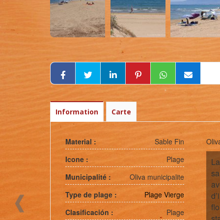
Information
Carte
Material :
Sable Fin
Oliv
Icone :
Plage
La
sa
Municipalité :
Oliva municipalite
av
Type de plage :
Plage Vierge
d’
fl
Clasificación :
Plage
st