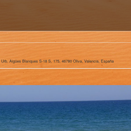
Urb. Aigües Blanques S-18 S, 175, 46780 Oliva, Valencia, España