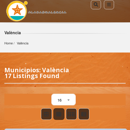
València
Home
València
Municipios: València
17 Listings Found
16