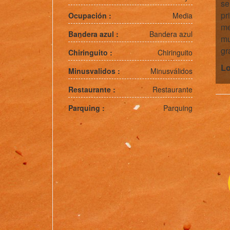
se
pr
Ocupación :
Media
me
Bandera azul :
Bandera azul
mu
gr
Chiringuito :
Chiringuito
Lo
Minusvalidos :
Minusválidos
Restaurante :
Restaurante
Parquing :
Parquing