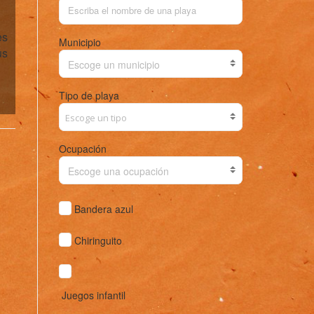
es
Municipio
us
Escoge un municipio
Tipo de playa
Ocupación
Escoge una ocupación
Bandera azul
Chiringuito
Juegos infantil