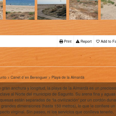
Print
Report
Add to Fa
nto > Canet d´en Berenguer > Playa de la Almardà
 gran anchura y longitud, la playa de la Almardà es un precios
clave al Norte del municipio de Sagunto. Su arena fina y aguas
rquesas están separadas de “la civilización” por un cordón duna
 grandes dimensiones (hasta 150 metros), lo que le confiere un
pecto virginal. Sin paseo, ni los servicios que conlleva tenerlo,