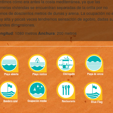
ntimos cómo era antes la costa mediterránea, ya que las
imeras viviendas se encuentran separadas de la orilla por no
nos de doscientos metros de dunas y arena. La ocupación no 
y alta y pocas veces tendremos sensación de agobio, dadas s
andes dimensiones.
ngitud
: 1080 metros
Anchura
: 200 metros