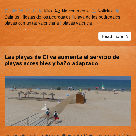
julio 28, 2018
Kiko
No comments
Noticias
Daimús
|
fiestas de los pedregales
|
playa de los pedregales
|
playas comunitat valenciana
|
playas valencia
Read more
Las playas de Oliva aumenta el servicio de
playas accesibles y baño adaptado
La concejalía de Turismo y
Playas de Oliva
junto con la Cruz