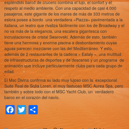
espléndido barco de crucero combina el lujo, el confort y el
respeto al medio ambiente. Con una capacidad de casi 4.000
pasajeros, este gigante de los mares de más de 333 metros de
eslora posee a bordo una verdadera «Piazza» pavimentada a la
italiana, un teatro que rivaliza fácilmente con los de Broadway y el
no va más de la elegancia, una escalera gigantesca con
incrustaciones de cristal Swarovski. Además de esto, también
tiene una hermosa y enorme piscina a desbordamiento cuyas
aguas parecen mezclarse con las del Mediterráneo. Y esto,
además de 2 restaurantes de la cadena » Eataly «, una multitud
de infraestructuras de deportes y de descanso y un programa de
animación que incluye particularmente clubs para cada grupo de
edad.
El Msc Divina confirma su lado muy lujoso con la excepcional
Suite Real de Sofia Loren, el muy fastuoso MSC Aurea Spa, pero
también y sobre todo con el MSC Yacht Club, un verdadero
barco en el corazón del navío.
Facebook
Twitter
Compartir