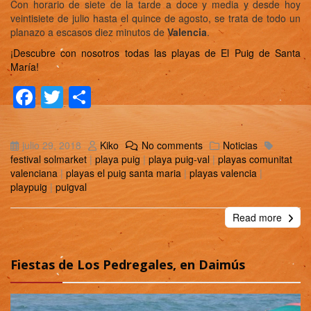
Con horario de siete de la tarde a doce y media y desde hoy
veintisiete de julio hasta el quince de agosto, se trata de todo un
planazo a escasos diez minutos de
Valencia
.
¡Descubre con nosotros todas las playas de El Puig de Santa
María!
Facebook
Twitter
Compartir
julio 29, 2018
Kiko
No comments
Noticias
festival solmarket
|
playa puig
|
playa puig-val
|
playas comunitat
valenciana
|
playas el puig santa maria
|
playas valencia
|
playpuig
|
puigval
Read more
Fiestas de Los Pedregales, en Daimús