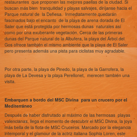
restaurantes que proponen las mejores paellas de la ciudad. Si
buscan más bien tranquilidad y playas salvajes, diríjanse hacia el
Parque natural de la Dehesa. Inmediatamente quedarán
fascinados bajo el encanto de la playa de arena dorada de El
Saler que está protegida por hermosas dunas naturales así
como por una exuberante vegetación. Cerca de las primeras
dunas del Parque natural de la Albufera, la playa del Árbol del
Gos ofrece también el mismo ambiente que la playa de El Saler
pero presenta además una pista para ciclistas muy agradable.
Por otra parte, la playa de Pinedo, la playa de la Garrofera, la
playa de La Devesa y la playa Perellonet, merecen también una
visita.
Embarquen a bordo del MSC Divina para un crucero por el
Mediterráneo
Después de haber disfrutado al máximo de las hermosas playas
valencianas, llega el momento de descubrir el MSC Divina, la joya
más bella de la flota de MSC Cruceros. Marcado por la elegancia
intemporal y el glamour de la actriz italiana Sophia Loren, este