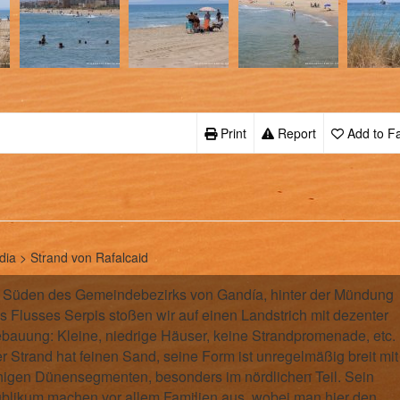
Print
Report
Add to Fa
ia > Strand von Rafalcaid
 Süden des Gemeindebezirks von Gandía, hinter der Mündung
s Flusses Serpis stoßen wir auf einen Landstrich mit dezenter
bauung: Kleine, niedrige Häuser, keine Strandpromenade, etc.
r Strand hat feinen Sand, seine Form ist unregelmäßig breit mit
nigen Dünensegmenten, besonders im nördlichen Teil. Sein
blikum machen vor allem Familien aus, wobei man hier den