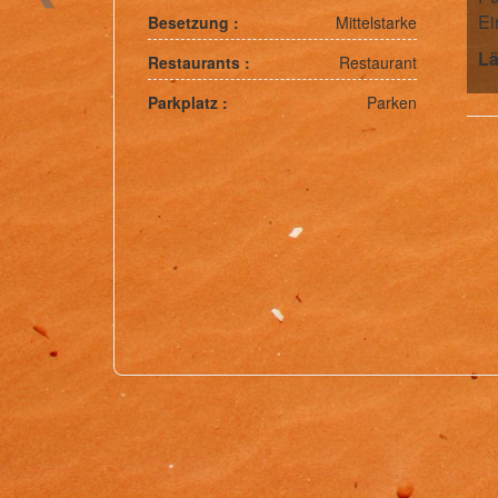
Ei
Besetzung :
Mittelstarke
L
Restaurants :
Restaurant
Parkplatz :
Parken