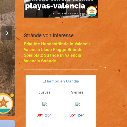
Strände von Interesse
Erlaubte Hundestrände in Valencia
Valencia blaue Flagge Strände
Spielplatz Strände in Valencia
Valencia Strände
El tiempo en Gandia
Jueves
Viernes
30°
25°
35°
24°