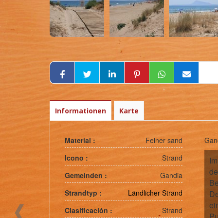
Informationen
Karte
Material :
Feiner sand
Gand
Icono :
Strand
Im
de
Gemeinden :
Gandia
Be
Strandtyp :
Ländlicher Strand
De
ei
Clasificación :
Strand
Pu