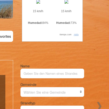
15 km/h
15 km/h
Humedad:
84%
Humedad:
73%
tiempo.com
+info
vorites
Name
Gemeinde
Wählen Sie eine Gemeinde
Strandtyp