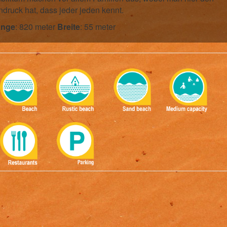
ndruck hat, dass jeder jeden kennt.
änge
: 820 meter
Breite
: 55 meter